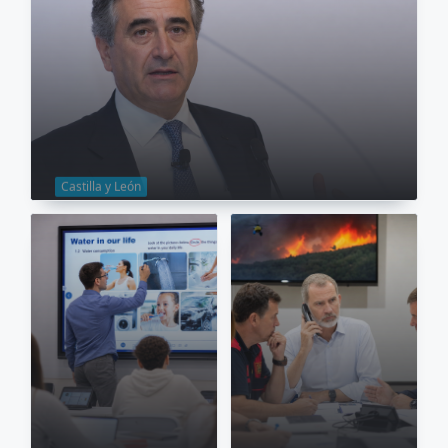
Castilla y León
31 Jul 2026
José Bogas se une a Berkeley Energía tras
dejar Endesa
Castilla y León
Castilla y León
25 Jul 2026
25 Jul 2026
Revolución en
las aulas: la
El Rey Felipe VI
tecnología de
se interesa por
pizarras
los incendios en
inteligentes
Castilla y León