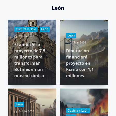
León
Cultura y Ocio
León
León
25 Mar 2026
24 Mar 2026
El ambicioso
proyecto de 7,5
Diputación
millones para
financiará
transformar
proyecto en
Botines en un
Riaño con 1,1
museo icónico
millones
León
Castilla y León
24 Mar 2026