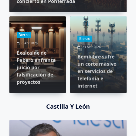
concierto en Ponferrada
Bierzo
Bierzo
6 Abr 2026
23 Mar 2026
Exalcalde de
Bembibre sufre
Fabero enfrenta
un corte masivo
juicio por
en servicios de
falsificación de
telefonía e
proyectos
internet
Castilla Y León