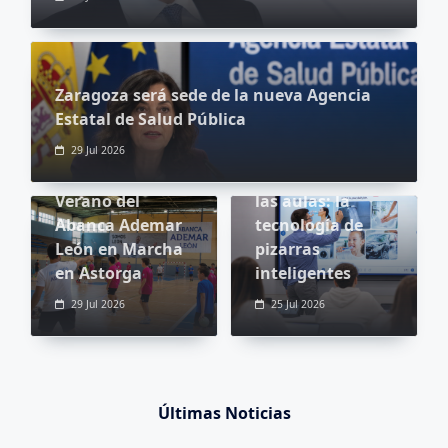
Zaragoza será sede de la nueva Agencia
Estatal de Salud Pública
29 Jul 2026
El Campus de
Revolución en
Verano del
las aulas: la
Abanca Ademar
tecnología de
León en Marcha
pizarras
en Astorga
inteligentes
29 Jul 2026
25 Jul 2026
Últimas Noticias