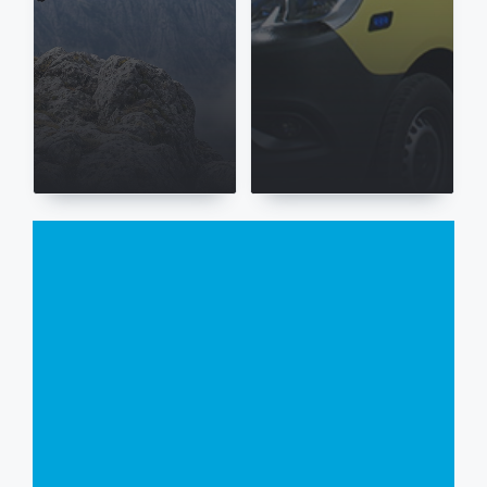
Sucesos
Localizado sin
11 Abr 2026
vida el
montañero
Trágico atropello
británico
en Valdefuentes
desaparecido en
del Páramo deja
Picos de Europa
un fallecido
Toda la
actualidad
de León, en
un solo