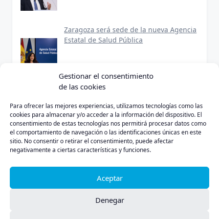
Zaragoza será sede de la nueva Agencia
Estatal de Salud Pública
Gestionar el consentimiento
de las cookies
Para ofrecer las mejores experiencias, utilizamos tecnologías como las
cookies para almacenar y/o acceder a la información del dispositivo. El
consentimiento de estas tecnologías nos permitirá procesar datos como
Política de Privacidad
Aviso Legal
Política de Cookies
el comportamiento de navegación o las identificaciones únicas en este
sitio. No consentir o retirar el consentimiento, puede afectar
negativamente a ciertas características y funciones.
Aceptar
INICIO
LEÓN
BIERZO
CASTILLA Y LEON
SUCESOS
Denegar
CULTURA
DEPORTES
NOTICIAS