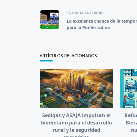
<span
ENTRADA ANTERIOR:
class="nav-
La excelente chance de la tempo
subtitle
para la Ponferradina
screen-
reader-
text">Página</span>
ARTÍCULOS RELACIONADOS
Sedigas y ASAJA impulsan el
Refue
biometano para el desarrollo
Bier
rural y la seguridad
nu