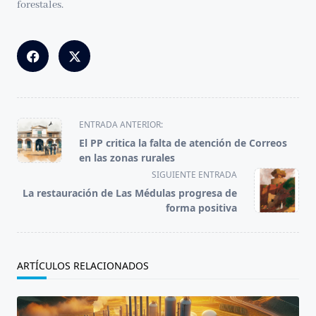
forestales.
<span
ENTRADA ANTERIOR:
class="nav-
El PP critica la falta de atención de Correos
subtitle
en las zonas rurales
screen-
SIGUIENTE ENTRADA
reader-
La restauración de Las Médulas progresa de
text">Página</span>
forma positiva
ARTÍCULOS RELACIONADOS