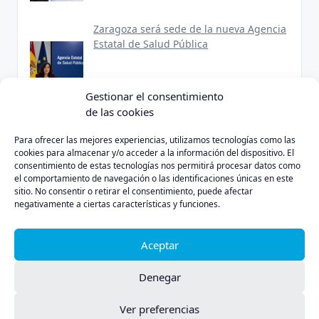
Zaragoza será sede de la nueva Agencia
Estatal de Salud Pública
Gestionar el consentimiento
de las cookies
Para ofrecer las mejores experiencias, utilizamos tecnologías como las
cookies para almacenar y/o acceder a la información del dispositivo. El
consentimiento de estas tecnologías nos permitirá procesar datos como
Política de Privacidad
Aviso Legal
Política de Cookies
el comportamiento de navegación o las identificaciones únicas en este
sitio. No consentir o retirar el consentimiento, puede afectar
negativamente a ciertas características y funciones.
Aceptar
INICIO
LEÓN
BIERZO
CASTILLA Y LEON
SUCESOS
Denegar
CULTURA
DEPORTES
NOTICIAS
Ver preferencias