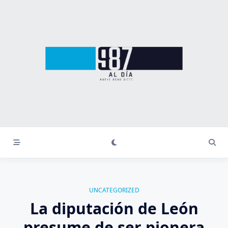
Saltar
al
contenido
UNCATEGORIZED
La diputación de León
presume de ser pionera