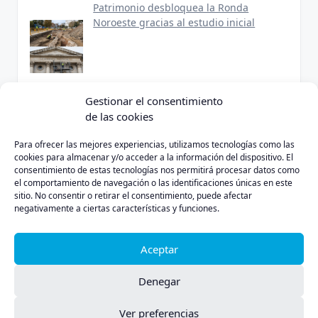
Patrimonio desbloquea la Ronda
Noroeste gracias al estudio inicial
Gestionar el consentimiento
José Bogas se une a Berkeley Energía
tras dejar Endesa
de las cookies
Para ofrecer las mejores experiencias, utilizamos tecnologías como las
cookies para almacenar y/o acceder a la información del dispositivo. El
consentimiento de estas tecnologías nos permitirá procesar datos como
el comportamiento de navegación o las identificaciones únicas en este
Zaragoza será sede de la nueva Agencia
sitio. No consentir o retirar el consentimiento, puede afectar
Estatal de Salud Pública
negativamente a ciertas características y funciones.
Aceptar
Denegar
Ver preferencias