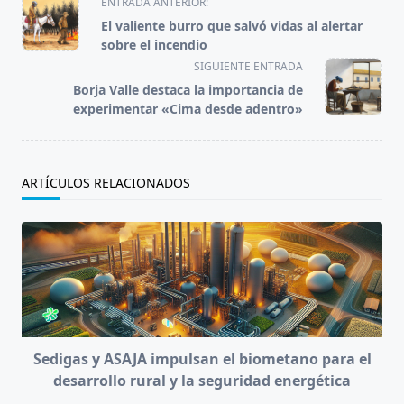
<span
ENTRADA ANTERIOR:
class="nav-
El valiente burro que salvó vidas al alertar
subtitle
sobre el incendio
screen-
SIGUIENTE ENTRADA
reader-
Borja Valle destaca la importancia de
text">Página</span>
experimentar «Cima desde adentro»
ARTÍCULOS RELACIONADOS
Sedigas y ASAJA impulsan el biometano para el
desarrollo rural y la seguridad energética