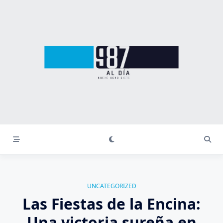
Saltar
al
contenido
UNCATEGORIZED
Las Fiestas de la Encina:
Una victoria sureña en