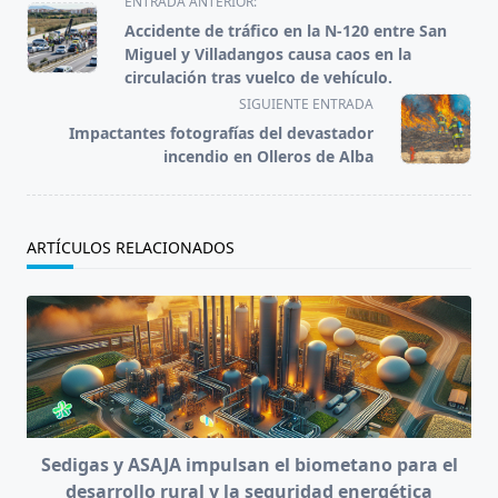
ENTRADA ANTERIOR:
class="nav-
Accidente de tráfico en la N-120 entre San
subtitle
Miguel y Villadangos causa caos en la
screen-
circulación tras vuelco de vehículo.
reader-
SIGUIENTE ENTRADA
text">Página</span>
Impactantes fotografías del devastador
incendio en Olleros de Alba
ARTÍCULOS RELACIONADOS
Sedigas y ASAJA impulsan el biometano para el
desarrollo rural y la seguridad energética