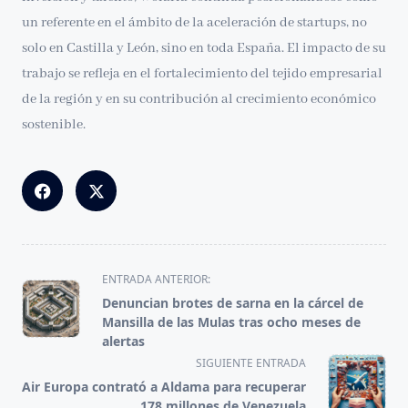
un referente en el ámbito de la aceleración de startups, no
solo en Castilla y León, sino en toda España. El impacto de su
trabajo se refleja en el fortalecimiento del tejido empresarial
de la región y en su contribución al crecimiento económico
sostenible.
<span
ENTRADA ANTERIOR:
class="nav-
Denuncian brotes de sarna en la cárcel de
subtitle
Mansilla de las Mulas tras ocho meses de
screen-
alertas
reader-
SIGUIENTE ENTRADA
text">Página</span>
Air Europa contrató a Aldama para recuperar
178 millones de Venezuela