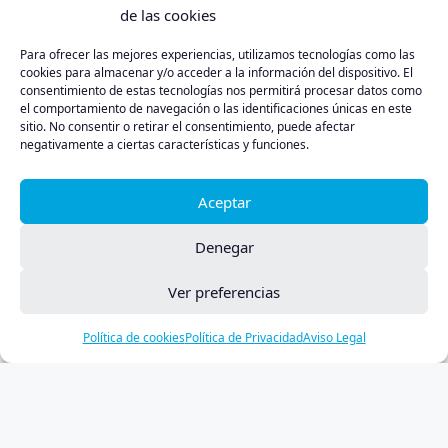
de las cookies
Incendio en Murias de Ponjos provoca
Para ofrecer las mejores experiencias, utilizamos tecnologías como las
evacuación en León
cookies para almacenar y/o acceder a la información del dispositivo. El
consentimiento de estas tecnologías nos permitirá procesar datos como
el comportamiento de navegación o las identificaciones únicas en este
sitio. No consentir o retirar el consentimiento, puede afectar
negativamente a ciertas características y funciones.
Aceptar
Denegar
Política de Privacidad
Aviso Legal
Política de Cookies
Ver preferencias
Política de cookies
Política de Privacidad
Aviso Legal
INICIO
LEÓN
BIERZO
CASTILLA Y LEON
SUCESOS
CULTURA
DEPORTES
NOTICIAS